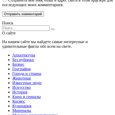
Сохранить моё имя, email и адрес сайта в этом браузере для
последующих моих комментариев.
Поиск
Search
for:
О сайте
На нашем сайте вы найдете самые интересные и
удивительные факты обо всем на свете.
Архитектура
Без рубрики
Бизнес
География
Города и страны
Животные
Известные люди
Искусство
История
Кино и сериалы
Космос
Кулинария
Минералы