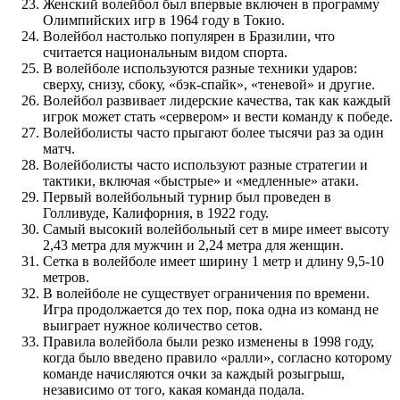
Женский волейбол был впервые включен в программу
Олимпийских игр в 1964 году в Токио.
Волейбол настолько популярен в Бразилии, что
считается национальным видом спорта.
В волейболе используются разные техники ударов:
сверху, снизу, сбоку, «бэк-спайк», «теневой» и другие.
Волейбол развивает лидерские качества, так как каждый
игрок может стать «сервером» и вести команду к победе.
Волейболисты часто прыгают более тысячи раз за один
матч.
Волейболисты часто используют разные стратегии и
тактики, включая «быстрые» и «медленные» атаки.
Первый волейбольный турнир был проведен в
Голливуде, Калифорния, в 1922 году.
Самый высокий волейбольный сет в мире имеет высоту
2,43 метра для мужчин и 2,24 метра для женщин.
Сетка в волейболе имеет ширину 1 метр и длину 9,5-10
метров.
В волейболе не существует ограничения по времени.
Игра продолжается до тех пор, пока одна из команд не
выиграет нужное количество сетов.
Правила волейбола были резко изменены в 1998 году,
когда было введено правило «ралли», согласно которому
команде начисляются очки за каждый розыгрыш,
независимо от того, какая команда подала.