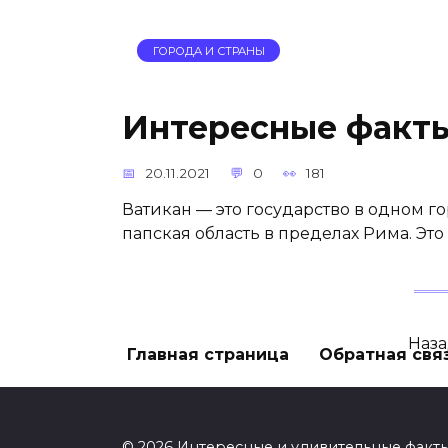
ГОРОДА И СТРАНЫ
Интересные факты
20.11.2021
0
181
Ватикан — это государство в одном го
папская область в пределах Рима. Эт
Пагинация
Наз
Главная страница
Обратная свя
записей
© 2026 Интересные и удивительные факты 