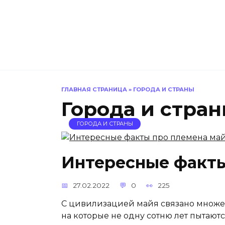
Перейти
к
содержанию
ГЛАВНАЯ СТРАНИЦА
»
ГОРОДА И СТРАНЫ
Города и стра
ГОРОДА И СТРАНЫ
Интересные факты
27.02.2022
0
225
С цивилизацией майя связано множес
на которые не одну сотню лет пытаю