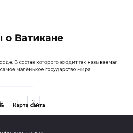
 о Ватикане
роде. В состав которого входит так называемая
о самое маленькое государство мира
ад
1
2
зь
Карта сайта
обо всем на свете.