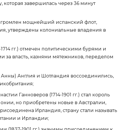
у, которая завершилась через 36 минут
 разгромлен мощнейший испанский флот,
ния, утверждены колониальные владения в
1714 гг.) отмечен политическими бурями и
 за власть, казнями мятежников, переделом
ы Анны) Англия и Шотландия воссоединились,
ликобритания;
тии Ганноверов (1714-1901 гг.) стал король
олонии, но приобретены новые в Австралии,
присоединена Ирландия, страну стали называть
итании и Ирландии;
и (1837-1901 гг.) значимы присоединением к