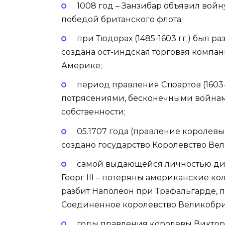
1008 год – Занзибар объявил войн
победой британского флота;
при Тюдорах (1485-1603 гг.) был
создана ост-индская торговая компа
Америке;
период правления Стюартов (1603-
потрясениями, бесконечными войнами
собственности;
05.1707 года (правление королев
создано государство Королевство Ве
самой выдающейся личностью динас
Георг III – потеряны американские к
разбит Наполеон при Трафальгарде, 
Соединенное королевство Великобр
годы правления королевы Виктори