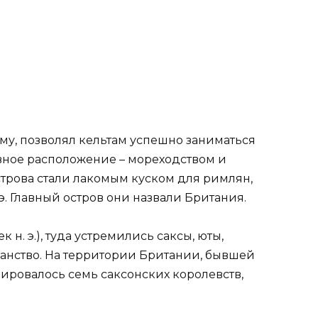
му, позволял кельтам успешно заниматься
вное расположение – мореходством и
строва стали лакомым куском для римлян,
 э. Главный остров они назвали Британия.
 н. э.), туда устремились саксы, юты,
анство. На территории Британии, бывшей
ировалось семь саксонских королевств,