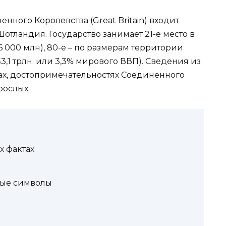
нного Королевства (Great Britain) входит
отландия. Государство занимает 21-е место в
6 000 млн), 80-е – по размерам территории
($3,1 трлн. или 3,3% мирового ВВП). Сведения из
ах, достопримечательностях Соединенного
рослых.
х фактах
ые символы