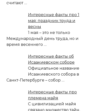
считают
…
Интересные факты про 1
мая: праздник труда и
весны
1 мая – это не только
Международный день труда, но и
время весеннего
…
Интересные факты об
Исаакиевском соборе
Официальное название
Исаакиевского собора в
Санкт-Петербурге – собор
…
Интересные факты про
племена майя
С цивилизацией майя
связано множество тайн,