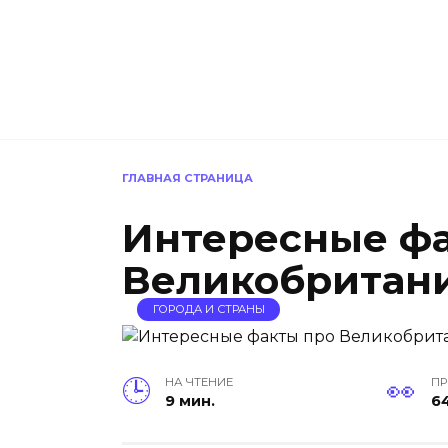
Перейти
к
содержанию
ГЛАВНАЯ СТРАНИЦА
Интересные ф
Великобритан
ГОРОДА И СТРАНЫ
НА ЧТЕНИЕ
П
9 мин.
6