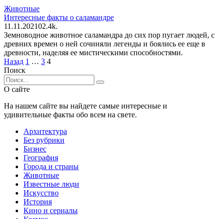
Животные
Интересные факты о саламандре
11.11.2021
0
2.4k.
Земноводное животное саламандра до сих пор пугает людей, с
древних времен о ней сочиняли легенды и боялись ее еще в
древности, наделяя ее мистическими способностями.
Пагинация
Назад
1
…
3
4
записей
Поиск
Search
for:
О сайте
На нашем сайте вы найдете самые интересные и
удивительные факты обо всем на свете.
Архитектура
Без рубрики
Бизнес
География
Города и страны
Животные
Известные люди
Искусство
История
Кино и сериалы